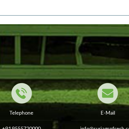
Telephone
E-Mail
+91 9555720000
info@suriagrofresh.