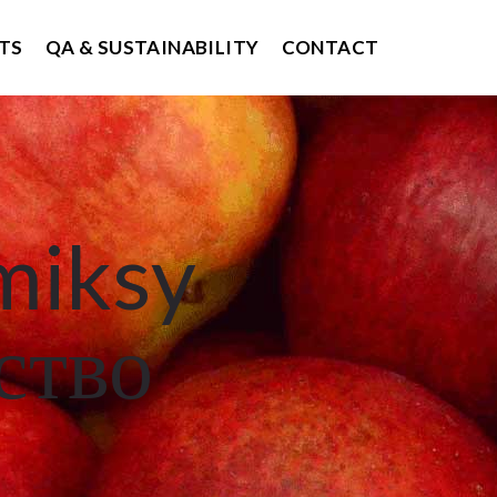
TS
QA & SUSTAINABILITY
CONTACT
miksy
ство