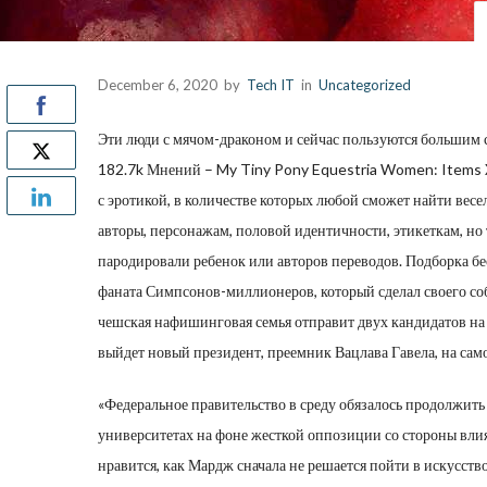
December 6, 2020
by
Tech IT
in
Uncategorized
Эти люди с мячом-драконом и сейчас пользуются большим 
182.7k Мнений – My Tiny Pony Equestria Women: Items 
с эротикой, в количестве которых любой сможет найти весел
авторы, персонажам, половой идентичности, этикеткам, но
пародировали ребенок или авторов переводов. Подборка б
фаната Симпсонов-миллионеров, который сделал своего со
чешская нафишинговая семья отправит двух кандидатов на п
выйдет новый президент, преемник Вацлава Гавела, на само
«Федеральное правительство в среду обязалось продолжить
университетах на фоне жесткой оппозиции со стороны влия
нравится, как Мардж сначала не решается пойти в искусство,