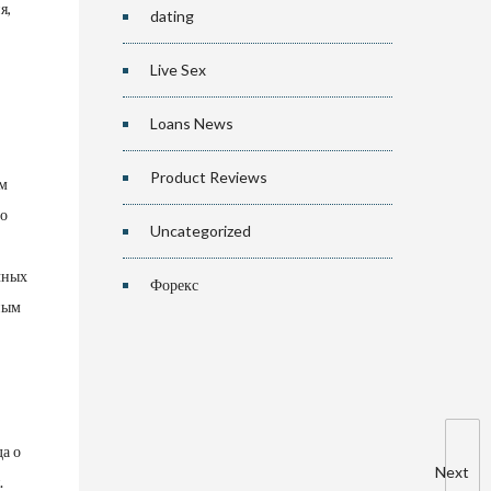
я,
dating
Live Sex
Loans News
Product Reviews
ом
то
Uncategorized
чных
Форекс
ным
а о
Next
.