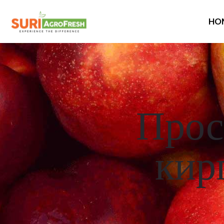
HO
Прос
кир