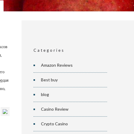
–
ксов
Categories
,
Amazon Reviews
его
Best buy
ордая
но,
blog
Casino Review
Crypto Casino