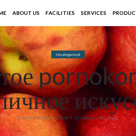
ME
ABOUT US
FACILITIES
SERVICES
PRODUC
Uncategorized
тое pornoko
пичное искус
December 6, 2020
by
Tech IT
0
Comments
401 Views