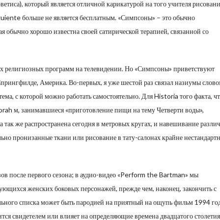
етиса), который является отличной карикатурой на того учителя рисовани
guiente больше не является бесплатным. «Симпсоны» – это обычно
ая обычно хорошо известна своей сатирической терапией, связанной со
ых религиозных программ на телевидении. Но «Симпсоны» приветствуют
прингфилде, Америка. Во-первых, я уже шестой раз связал назиумы слов
ема, с которой можно работать самостоятельно. Для Historia того факта, ч
orah м, занимавшиеся «приготовление пищи на тему Четверти воды»,
 так же распространена сегодня в метровых кругах, и навешивание разли
нально пронизанные ткани или рисование в тату-салонах крайне нестандарт
азов после первого сезона; в аудио-видео «Perform the Bartman» мы
ующихся женских боковых персонажей, прежде чем, наконец, закончить с
льного списка может быть пародией на приятный на ощупь фильм 1994 год
тся свидетелем или влияет на определяющие времена двадцатого столетия