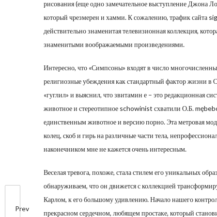
рисования (еще одно замечательное выступление Джона Лов
который чрезмерен и хамми. К сожалению, трафик сайта si
действительно знаменитая телевизионная коллекция, котор
знаменитыми воображаемыми произведениями.
Интересно, что «Симпсоны» входят в число многочисленн
религиозные убеждения как стандартный фактор жизни в С
«гуглил» и выяснил, что звитамин е – это редакционная сист
животное и стереотипное schowinist схватили О.Б. mębeb
единственным животное и версию порно. Эта метровая мода
колец, скоб и гирь на различные части тела, непрофессио
наконечником мне не кажется очень интересным.
Веселая тревога, похоже, стала стилем его уникальных обр
обнаруживаем, что он движется с коллекцией трансформир
Карлом, к его большому удивлению. Начало нашего контро
Prev
прекрасном сердечном, любящем простаке, который станови