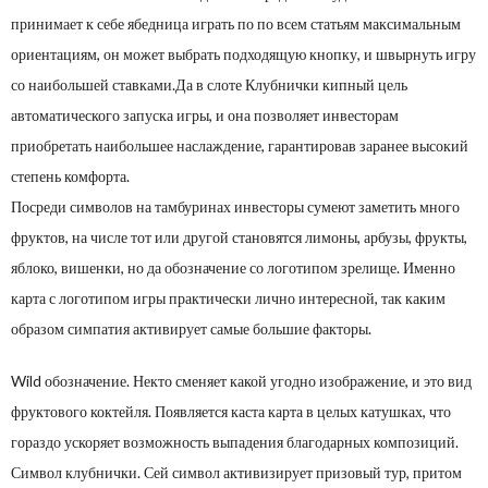
принимает к себе ябедница играть по по всем статьям максимальным
ориентациям, он может выбрать подходящую кнопку, и швырнуть игру
со наибольшей ставками.Да в слоте Клубнички кипный цель
автоматического запуска игры, и она позволяет инвесторам
приобретать наибольшее наслаждение, гарантировав заранее высокий
степень комфорта.
Посреди символов на тамбуринах инвесторы сумеют заметить много
фруктов, на числе тот или другой становятся лимоны, арбузы, фрукты,
яблоко, вишенки, но да обозначение со логотипом зрелище. Именно
карта с логотипом игры практически лично интересной, так каким
образом симпатия активирует самые большие факторы.
Wild обозначение. Некто сменяет какой угодно изображение, и это вид
фруктового коктейля. Появляется каста карта в целых катушках, что
гораздо ускоряет возможность выпадения благодарных композиций.
Символ клубнички. Сей символ активизирует призовый тур, притом