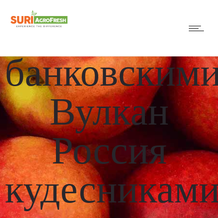
Например,
банковским
Вулкан
Россия
кудесниками