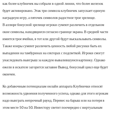
как более клубничек вы собрали в одной линии, что более железок
будет активировано. Этак три символа клубничек запускает единую
наградную игру, а пяточек символов радостное трое зрелище.
В аллюре бонусной зрелище игроки сумеют различить в отдельном
окне символы, находящиеся согласно границе экрана. В средней части
имеется трое ячейки, в тот или другой будут выскальзывать символы.
Также юзеры сумеют различить ценность любой рисунки быть их
выпадении на тамбуринах на секторах с подсветкой. Игроки смогут
унаследовать выигрыш за каждую вывалившуюся картинку. Однако
ежели в искателе загорится заглавие Вывод, бонусный цикл еще будет
окончен.
Ко добавочным потенциалам онлайн аппарата Клубнички относят
возможность удвоения полученного успеха, однако для этого игрокам
надо выиграть непрочный раунд. Перевес на барыш или на потеря в
этом месте 50 на 50. Инвестору светит поочередно с виртуальным