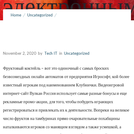
электронны
Home
Uncategorized
кошельками
Например, банковскими Вулкан Россия кудесниками,
электронными кошельками
November 2, 2020
by
Tech IT
0
Comments
377 Views
November 2, 2020
by
Tech IT
in
Uncategorized
Фруктовый коктейль – вот это одиночный с самых броских
безвозмездных онлайн автоматов от предприятия Игрософт, кой более
известный игрокам под наименованием Клубнички. Видеоигровой
интернет-сайт
Вулкан Россия
использует самые разные бонусы и еще
рекламные промо-акции, для того, чтобы побудить играющих
регистрироваться и привлекать их к деятельности.
Вопреки на великое
число фруктов на тамбуринах прямо очаровательные похабщины
наталкиваются игроков со манящим взглядом а также усмешкой, а